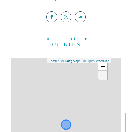
Localisation
DU BIEN
Leaflet
|
©
Maps
|
© OpenStreetMap
Jawg
+
−