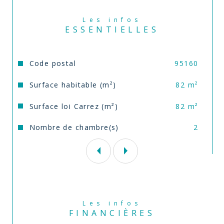
verts.

A quelques minutes à pied des commerces, écoles, 
collège et lycée, bus au pied de la résidence. 

Les infos
Pas de travaux à venir sur la copropriété, 
ESSENTIELLES
appartement en parfait état récemment rénové. 

Pour une visite ou plus de précisions, contactez 
Cécile Darmon de l’agence Comm’ il vous plaira au 
Caractéristiques
Valeurs
Code postal
95160
Annonce proposée par un agent commercial
Surface habitable (m²)
82 m²
Surface loi Carrez (m²)
82 m²
Nombre de chambre(s)
2
Les infos
FINANCIÈRES