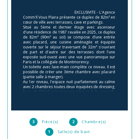
                                        EXCLUSIVITE - L'Agence 
Comm'Il Vous Plaira présente ce duplex de 82m² en 
cœur de ville avec terrasses, cave et parkings.

Situé au 5ème et dernier étage avec ascenseur 
d'une résidence de 1987 ravalée en 2025, ce duplex 
de 82m² (90m² au sol) se compose d’une entrée 
avec placard, une cuisine aménagée et équipée 
ouverte sur le séjour traversant de 32m² s'ouvrant 
de part et d'autre sur des terrasses dont l'une 
exposée sud-ouest avec une vue panoramique sur 
Paris et la collégiale de Montmorency.

Un toilette avec lave-main complète ce niveau. Il est 
possible de créer une 3ème chambre avec placard 
(partie salle à manger). 

Au 1er niveau, l'espace nuit parfaitement au calme 
avec 2 chambres toutes deux équipées de dressing, 
l'une de 9,5m² avec terrasse plein sud, la seconde 
de 13,5m², un dressing indépendant et une salle de 
bain rénovée avec toilette et velux. 

S’ajoutent une cave et deux places de parking en 
sous-sol.

La résidence fermée et sécurisée bénéficie d'un 
emplacement d'exception avec de jolis jardin et une 
3
Pièce(s)
2
Chambre(s)
vue à 180° sur Paris et la vallée de Montmorency. 

Les charges comprennent l’eau froide ainsi que 
1
Salle(s) de bain
l’entretien des parties communes et des espaces 