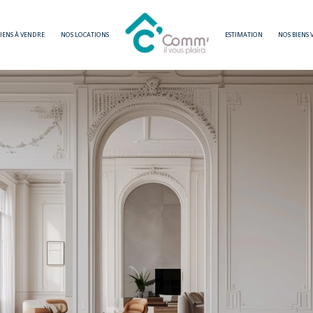
BIENS À VENDRE
NOS LOCATIONS
ESTIMATION
NOS BIENS
Voir les
79
annonces
imer
BUDGET