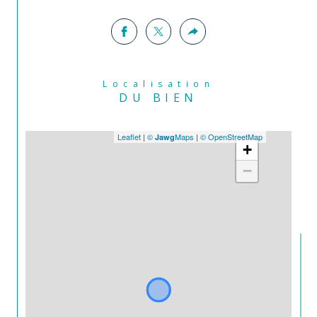
Localisation
DU BIEN
Leaflet
|
©
Maps
|
© OpenStreetMap
Jawg
+
−