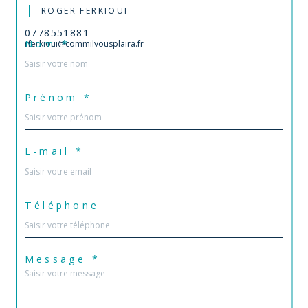
ROGER FERKIOUI
0778551881
Nom *
rferkioui@commilvousplaira.fr
Prénom *
E-mail *
Téléphone
Message *