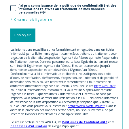
j'ai pris connaissance de la politique de confidentialité et des
informations relatives au traitement de mes données
personnelles (*)*
* Champ obligatoire
Envoyer
Les informations recueillies sur ce formulaire sont enregistrées dans un fichier
informatisé par La Boite Immo agissant comme Sous-traitant du traitement pour
la gestion de la clientèle/prospects de l'Agence / du Réseau qui reste Responsable
du Traitement de vos Données personnelles. La base légale du traitement repose
sur l'intérêt légitime de l'Agence / du Réseau. Elles sont conservées jusqu'à
demande de suppression et sont destinées à l'Agence / au Réseau.
Conformément à la loi « informatique et libertés », vous disposez des droits
d’accès, de rectification, d’effacement, d’opposition, de limitation et de portabilité
de vos données. Vous pouvez retirer votre consentement à tout moment en
contactant directement l’Agence / Le Réseau. Consultez le site
https://cnil.fr/fr
pour plus d’informations sur vos droits. Si vous estimez, après avoir contacté
l'Agence / le Réseau, que vos droits « Informatique et Libertés » ne sont pas
respectés, vous pouvez adresser une réclamation à la CNIL. Nous vous informons
de l’existence de la liste d'opposition au démarchage téléphonique « Bloctel »,
sur laquelle vous pouvez vous inscrire ici :
https://www.bloctel.gouv.fr
. Dans le
cadre de la protection des Données personnelles, nous vous invitons à ne pas
inscrire de Données sensibles dans le champ de saisie libre.
Ce site est protégé par reCAPTCHA, les
Politiques de Confidentialité
et es
Conditions d'utilisation
de Google s'appliquent.