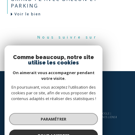
PARKING
Voir le bien
Nous suivre sur
Comme beaucoup, notre site
utilise les cookies
On aimerait vous accompagner pendant
votre visite.
En poursuivant, vous acceptez l'utilisation des
cookies par ce site, afin de vous proposer des
contenus adaptés et réaliser des statistiques !
© 2026 | TOUS DROITS RÉSERVÉS | TRADUCTION POWERED BY GOOGLE |
NOS HONORAIRES
PLAN DU SITE
MENTIONS LÉGALES
ADMIN
NOS LIENS
PARAMÉTRER
POLITIQUE RGPD
COOKIES