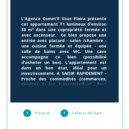
L'Agence Comm'Il Vous Plaira présente 
cet appartement T1 lumineux d'environ 
38 m² dans une copropriété fermée et 
avec ascenseur.  Ce bien propose une 
entrée avec placard - salon /chambre - 
une cuisine fermée et équipée - une 
salle de bains avec WC. Une cave 
accompagne ce bien (possibilité 
d'acheter un box). L'appartement est 
dans un bon état, idéal pour un 
investissement. A SAISIR RAPIDEMENT - 
Proche des commodités (commerces, 
services, écoles, transports/bus) - Pour 
une visite ou plus de précisions, 
contactez Roger FERKIOUI de l'Agence 
Comm'Il Vous Plaira au 07 78 55 18 81
1
Pièce(s)
1
Salle(s) de bain
Annonce proposée par un agent commercial
Les informations sur les risques auxquels ce bien 