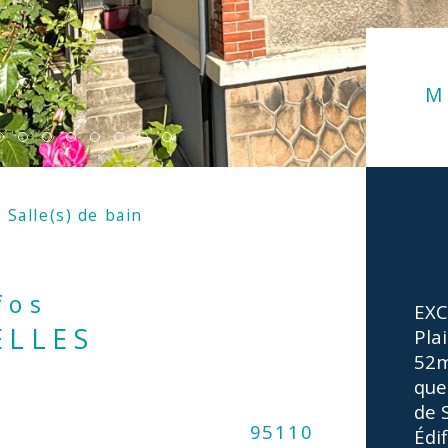
M
Salle(s) de bain
nfos
EXC
ELLES
Pla
52m
que
de 
Caractér
95110
No
Édi