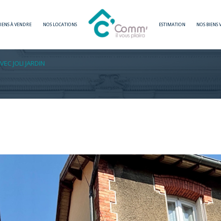
BIENS À VENDRE
NOS LOCATIONS
ESTIMATION
NOS BIENS
Voir les
2
annonces
EC JOLI JARDIN
imer
1
LOCALISATION
BUDGET
3 Pièces