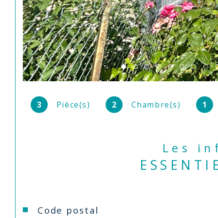
3
Pièce(s)
2
Chambre(s)
1
Les i
ESSENTI
Caractéristiques
Valeurs
Code postal