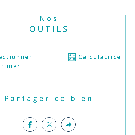
belle hauteur sous plafond ; ainsi 
une une salle d'eau avec fenêtre.  
Nos
OUTILS
sous-sol total complète ce bien, avec 
elles pièces de rangement / stockage / 
nderie. 
ectionner
Calculatrice
rimer
extérieur, le jardin s'étend devant et à 
rrière de la maison à l'abri des regards 
au plus grand calme. Il est possible de 
tionner un véhicule (après travaux) sur 
Partager ce bien
partie jardin devant la maison.*
s pignons de la maison ont été 
alés, il reste quelques travaux 