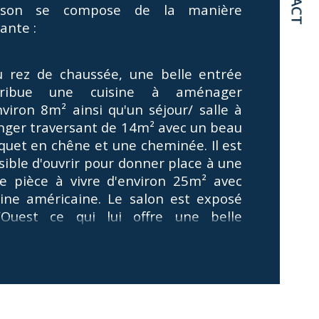
ison se compose de la manière 
ante : 
mbre de pièces
mbre de niveaux
u rez de chaussée, une belle entrée 
stribue une cuisine à aménager 
de salle de bains
nviron 8m² ainsi qu'un séjour/ salle à 
ger traversant de 14m² avec un beau 
quet en chêne et une cheminée. Il est 
sible d'ouvrir pour donner place à une 
le pièce à vivre d'environ 25m² avec 
sine américaine. Le salon est exposé 
/Ouest ce qui lui offre une belle 
inosité à toute heure de la journée. 
u 1er étage : un palier dessert deux 
mbres de 10 et 11m² (dont une avec 
card), avec parquet chêne, cheminée 