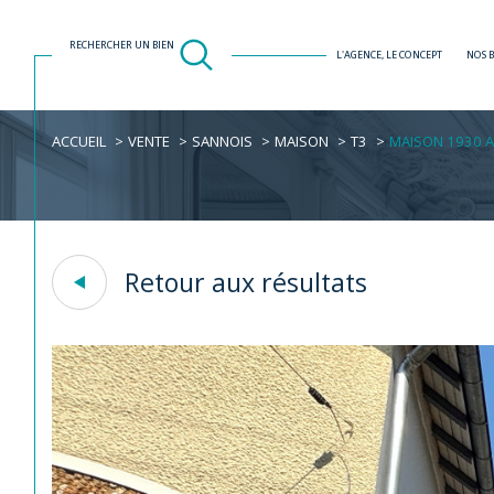
RECHERCHER UN BIEN
L'AGENCE, LE CONCEPT
NOS 
ACCUEIL
VENTE
SANNOIS
MAISON
T3
MAISON 1930 AV
Acheter
Est
1
TYPE DE BIEN
de l'ancien
Retour aux résultats
Maison
95110 - Sannois