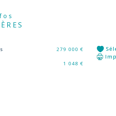
et 
qu'
nfos
IÈRES
Un 
2 b
bua
Sél
us
279 000 €
Imp
A l’
1 048 €
l'a
et 
sta
la 
 Les fenêtres sont en double vitrage, 2 
mur
rav