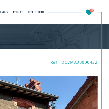
0
 VENDUS
L'ÉQUIPE
RECRUTEMENT
Filtrer
Réf : DCVMA30000432
Réinitialiser les filtres