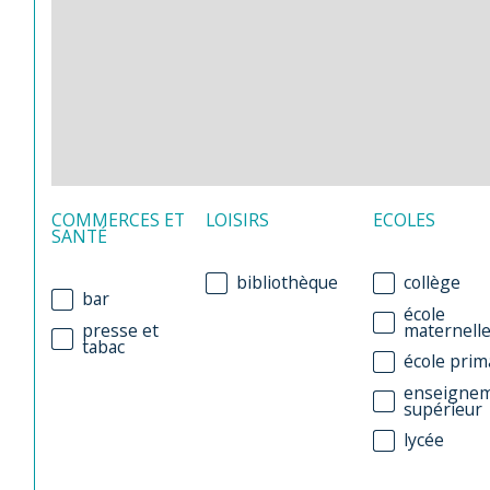
COMMERCES ET
LOISIRS
ECOLES
SANTÉ
bibliothèque
collège
bar
école
presse et
maternell
tabac
école prim
enseigne
supérieur
lycée