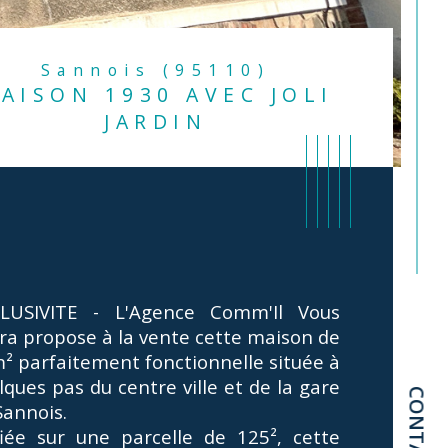
Sannois (95110)
AISON 1930 AVEC JOLI
JARDIN
LUSIVITE - L'Agence Comm'Il Vous 
ira propose à la vente cette maison de 
² parfaitement fonctionnelle située à 
lques pas du centre ville et de la gare 
CONTACT
Sannois. 
istiques
Valeurs
mbre de chambre(s)
fiée sur une parcelle de 125², cette 