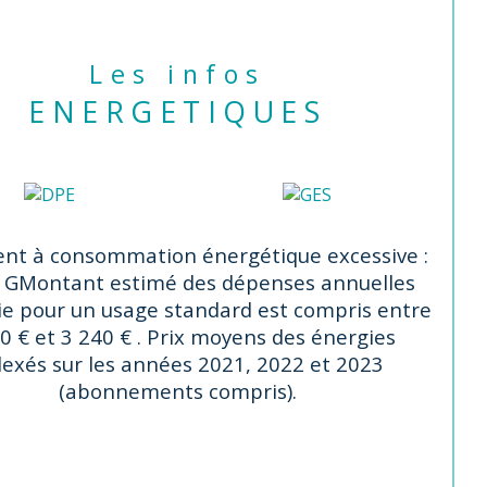
solation et/ou la pose d'une petite 
pe à chaleur pour faire passer la 
Les infos
son de G en B !
ENERGETIQUES
0 minutes à pied des commerces et de 
gare de Sannois, des écoles (Belle 
ile), collège (Voltaire) et lycée (Van 
h à Ermont).
nt à consommation énergétique excessive :
 G
Montant estimé des dépenses annuelles
r une visite ou plus de précisions, 
ie pour un usage standard est compris entre
tactez Cécile Darmon de l’agence 
0 € et 3 240 € . Prix moyens des énergies
m’ il vous plaira au 06 87 10 54 51 
dexés sur les années 2021, 2022 et 2023
ectrice d'Agence
(abonnements compris).
nonce proposée par un agent 
mercial