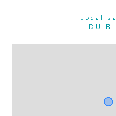
Localis
DU B