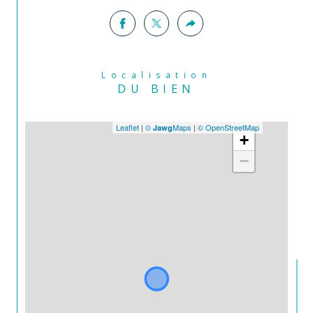
Localisation
DU BIEN
Leaflet
|
©
Maps
|
© OpenStreetMap
Jawg
+
−