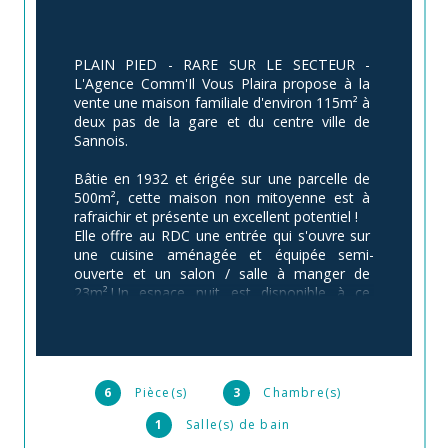
PLAIN PIED - RARE SUR LE SECTEUR - 
L'Agence Comm'Il Vous Plaira propose à la 
vente une maison familiale d'environ 115m² à 
deux pas de la gare et du centre ville de 
Sannois.
Bâtie en 1932 et érigée sur une parcelle de 
500m², cette maison non mitoyenne est à 
rafraichir et présente un excellent potentiel !
Elle offre au RDC une entrée qui s'ouvre sur 
une cuisine aménagée et équipée semi-
ouverte et un salon / salle à manger de 
23m².Un espace nuit est disponible à ce 
même niveau avec 2 chambres de 12 et 
10m², un toilette séparé, une salle de bains et 
un bureau. 
A l'étage sous les combles, une grande 
chambre aménagée en deux parties avec du 
6
Pièce(s)
3
Chambre(s)
rangement en soupentes. 
1
Salle(s) de bain
Une cave avec de nombreux aménagements 
(atelier- buanderie…) complète ce bien. 