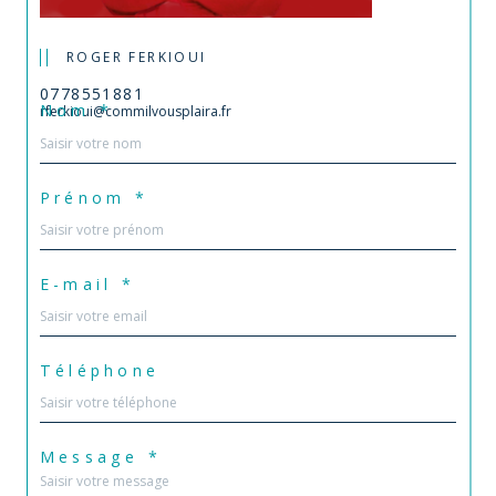
ROGER FERKIOUI
0778551881
Nom *
rferkioui@commilvousplaira.fr
Prénom *
E-mail *
Téléphone
Message *