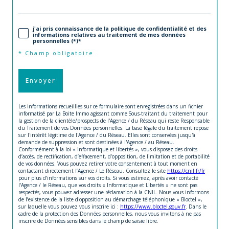
j'ai pris connaissance de la politique de confidentialité et des
informations relatives au traitement de mes données
personnelles (*)*
* Champ obligatoire
Envoyer
Les informations recueillies sur ce formulaire sont enregistrées dans un fichier
informatisé par La Boite Immo agissant comme Sous-traitant du traitement pour
la gestion de la clientèle/prospects de l'Agence / du Réseau qui reste Responsable
du Traitement de vos Données personnelles. La base légale du traitement repose
sur l'intérêt légitime de l'Agence / du Réseau. Elles sont conservées jusqu'à
demande de suppression et sont destinées à l'Agence / au Réseau.
Conformément à la loi « informatique et libertés », vous disposez des droits
d’accès, de rectification, d’effacement, d’opposition, de limitation et de portabilité
de vos données. Vous pouvez retirer votre consentement à tout moment en
contactant directement l’Agence / Le Réseau. Consultez le site
https://cnil.fr/fr
pour plus d’informations sur vos droits. Si vous estimez, après avoir contacté
l'Agence / le Réseau, que vos droits « Informatique et Libertés » ne sont pas
respectés, vous pouvez adresser une réclamation à la CNIL. Nous vous informons
de l’existence de la liste d'opposition au démarchage téléphonique « Bloctel »,
sur laquelle vous pouvez vous inscrire ici :
https://www.bloctel.gouv.fr
. Dans le
cadre de la protection des Données personnelles, nous vous invitons à ne pas
inscrire de Données sensibles dans le champ de saisie libre.