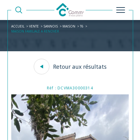
ACCUEIL
VENTE
SANNOIS
MAISON
T6
MAISON FAMILIALE A RENOVER
Retour aux résultats
Réf : DCVMA30000314