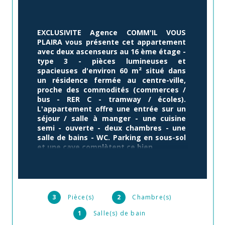
EXCLUSIVITE Agence COMM'IL VOUS 
PLAIRA vous présente cet appartement 
avec deux ascenseurs au 16 ème étage - 
type 3 - pièces lumineuses et 
spacieuses d'environ 60 m² situé dans 
un résidence fermée au centre-ville, 
proche des commodités (commerces / 
bus - RER C - tramway / écoles). 
L'appartement offre une entrée sur un 
séjour / salle à manger - une cuisine 
semi - ouverte - deux chambres - une 
salle de bains - WC. Parking en sous-sol 
et une cave complètent ce bien.
Pour une visite ou plus de précisions, 
contactez Roger FERKIOUI de l'Agence 
Comm'Il Vous Plaira au 07 78 55 18 81.
3
Pièce(s)
2
Chambre(s)
1
Salle(s) de bain
Annonce proposée par un agent commercial