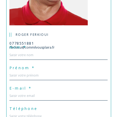
ROGER FERKIOUI
0778551881
Nom *
rferkioui@commilvousplaira.fr
Prénom *
E-mail *
Téléphone