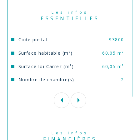
Les informations sur les risques auxquels ce bien 
est exposé sont disponibles sur le site 
Géorisques
Les infos
ESSENTIELLES
Caractéristiques
Valeurs
Code postal
93800
Surface habitable (m²)
60,05 m²
Surface loi Carrez (m²)
60,05 m²
Nombre de chambre(s)
2
Les infos
FINANCIÈRES