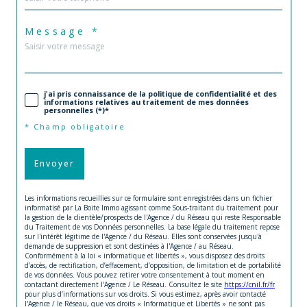
Message *
j'ai pris connaissance de la politique de confidentialité et des
informations relatives au traitement de mes données
personnelles (*)*
* Champ obligatoire
Envoyer
Les informations recueillies sur ce formulaire sont enregistrées dans un fichier
informatisé par La Boite Immo agissant comme Sous-traitant du traitement pour
la gestion de la clientèle/prospects de l'Agence / du Réseau qui reste Responsable
du Traitement de vos Données personnelles. La base légale du traitement repose
sur l'intérêt légitime de l'Agence / du Réseau. Elles sont conservées jusqu'à
demande de suppression et sont destinées à l'Agence / au Réseau.
Conformément à la loi « informatique et libertés », vous disposez des droits
d’accès, de rectification, d’effacement, d’opposition, de limitation et de portabilité
de vos données. Vous pouvez retirer votre consentement à tout moment en
contactant directement l’Agence / Le Réseau. Consultez le site
https://cnil.fr/fr
pour plus d’informations sur vos droits. Si vous estimez, après avoir contacté
l'Agence / le Réseau, que vos droits « Informatique et Libertés » ne sont pas