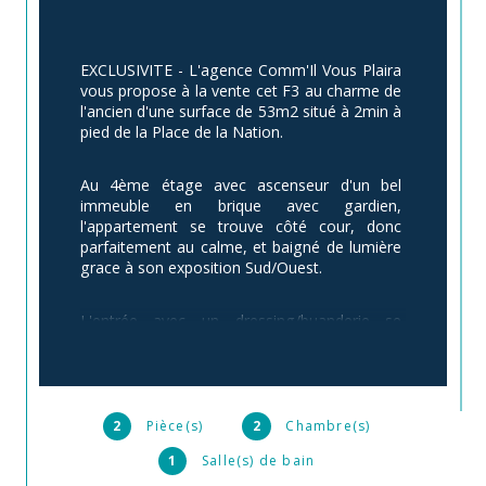
EXCLUSIVITE - L'agence Comm'Il Vous Plaira 
vous propose à la vente cet F3 au charme de 
l'ancien d'une surface de 53m2 situé à 2min à 
pied de la Place de la Nation.
Au 4ème étage avec ascenseur d'un bel 
immeuble en brique avec gardien, 
l'appartement se trouve côté cour, donc 
parfaitement au calme, et baigné de lumière 
grace à son exposition Sud/Ouest.
L'entrée avec un dressing/buanderie se 
poursuit par un couloir qui dessert une salle 
d'eau (avec fenêtre et toilette) et s'ouvre sur 
la pièce principale de près de 20m² avec 
séjour et cuisine ouverte.
2
Pièce(s)
2
Chambre(s)
La cuisine restera aménagée et équipée 
1
Salle(s) de bain
(frigo, four, lave vaisselle, plaques et hotte).