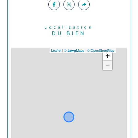
Localisation
DU BIEN
Leaflet
|
©
Maps
|
© OpenStreetMap
Jawg
+
−