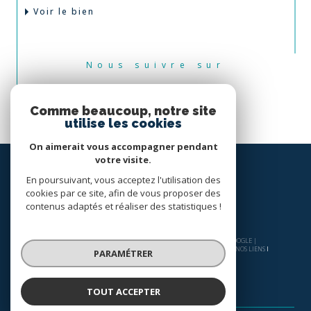
Voir le bien
Nous suivre sur
Comme beaucoup, notre site
utilise les cookies
On aimerait vous accompagner pendant
votre visite.
En poursuivant, vous acceptez l'utilisation des
cookies par ce site, afin de vous proposer des
contenus adaptés et réaliser des statistiques !
© 2026 | TOUS DROITS RÉSERVÉS | TRADUCTION POWERED BY GOOGLE |
NOS HONORAIRES
PLAN DU SITE
MENTIONS LÉGALES
ADMIN
NOS LIENS
PARAMÉTRER
POLITIQUE RGPD
COOKIES
TOUT ACCEPTER