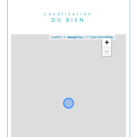
Localisation
DU BIEN
Leaflet
|
©
Maps
|
© OpenStreetMap
Jawg
+
−