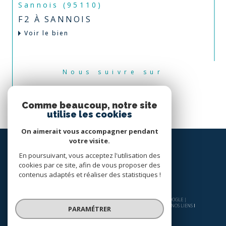
Sannois (95110)
F2 À SANNOIS
Voir le bien
Nous suivre sur
Comme beaucoup, notre site
utilise les cookies
On aimerait vous accompagner pendant
votre visite.
En poursuivant, vous acceptez l'utilisation des
cookies par ce site, afin de vous proposer des
contenus adaptés et réaliser des statistiques !
© 2026 | TOUS DROITS RÉSERVÉS | TRADUCTION POWERED BY GOOGLE |
NOS HONORAIRES
PLAN DU SITE
MENTIONS LÉGALES
ADMIN
NOS LIENS
PARAMÉTRER
POLITIQUE RGPD
COOKIES