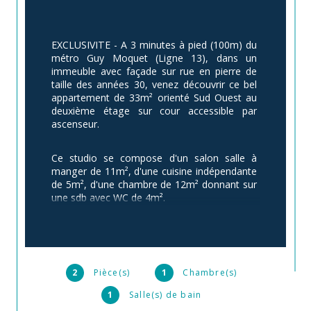
EXCLUSIVITE - A 3 minutes à pied (100m) du 
métro Guy Moquet (Ligne 13), dans un 
immeuble avec façade sur rue en pierre de 
taille des années 30, venez découvrir ce bel 
appartement de 33m² orienté Sud Ouest au 
deuxième étage sur cour accessible par 
ascenseur.
Ce studio se compose d'un salon salle à 
manger de 11m², d'une cuisine indépendante 
de 5m², d'une chambre de 12m² donnant sur 
une sdb avec WC de 4m².
Idéal pour un primo accédant ou un 
investissement locatif. Énorme demande 
locative pour ce secteur 17eme 
Legendre. Une cave complète cet 
2
Pièce(s)
1
Chambre(s)
appartement.
1
Salle(s) de bain