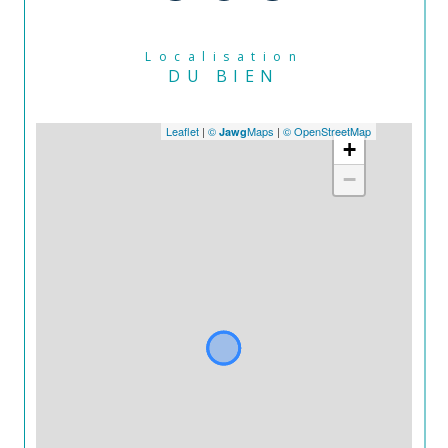
Localisation
DU BIEN
Leaflet
|
©
Maps
|
© OpenStreetMap
Jawg
+
−