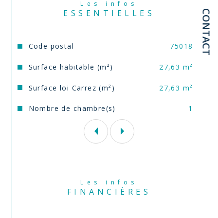
Les infos
ESSENTIELLES
CONTACT
Pour une visite ou plus de précisions, 
contactez Laurent CARO  / Agent Régional 
Comm’ il vous plaira  au 06.51.61.69.08 / 
Caractéristiques
Valeurs
Code postal
75018
inscrit RSAC n° 2021AC00254 / 
Surface habitable (m²)
27,63 m²
Annonce proposée par un agent commercial
Surface loi Carrez (m²)
27,63 m²
Nombre de chambre(s)
1
Les infos
FINANCIÈRES