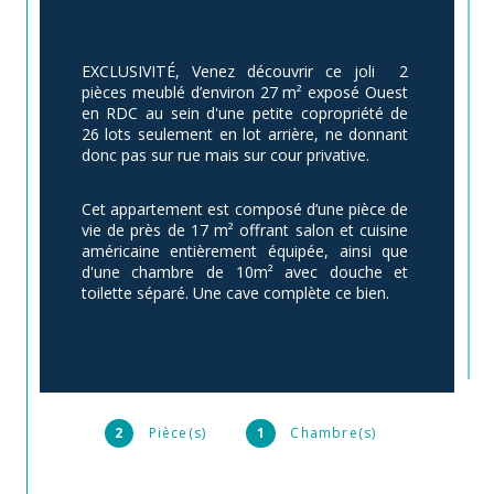
EXCLUSIVITÉ, Venez découvrir ce joli  2 
pièces meublé d’environ 27 m² exposé Ouest 
en RDC au sein d'une petite copropriété de 
26 lots seulement en lot arrière, ne donnant 
donc pas sur rue mais sur cour privative.
Cet appartement est composé d’une pièce de 
vie de près de 17 m² offrant salon et cuisine 
américaine entièrement équipée, ainsi que 
d'une chambre de 10m² avec douche et 
toilette séparé. Une cave complète ce bien. 
Chauffage électrique, double vitrage 
PVCCommerce et métro au pied de 
l'immeubleHopital BICHAT à 200m de 
l'appartement
2
Pièce(s)
1
Chambre(s)
Ce bien est soumis au statut de 
copropriété.Pas de procédure en cours