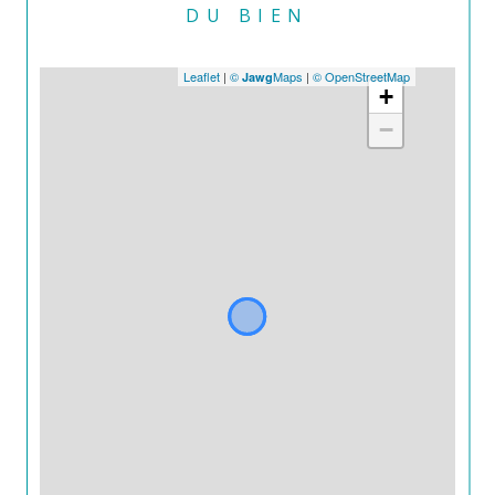
DU BIEN
Leaflet
|
©
Maps
|
© OpenStreetMap
Jawg
+
−