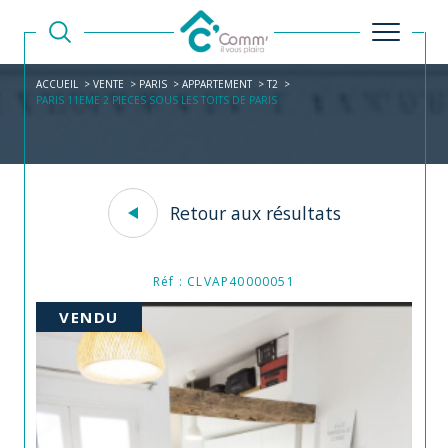
ACCUEIL
VENTE
PARIS
APPARTEMENT
T2
PARIS 11EME 2 PIECES SOUS LES TOITS DE PARIS
Retour aux résultats
Réf : CLVAP40000051
VENDU