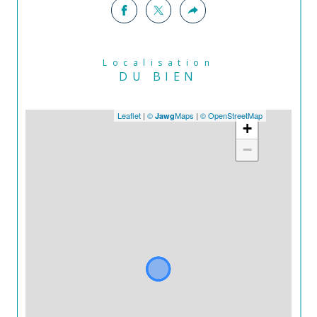
Localisation
DU BIEN
Leaflet
|
©
Maps
|
© OpenStreetMap
Jawg
+
−