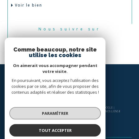
Voir le bien
Nous suivre sur
Comme beaucoup, notre site
utilise les cookies
On aimerait vous accompagner pendant
votre visite.
En poursuivant, vous acceptez l'utilisation des
cookies par ce site, afin de vous proposer des
contenus adaptés et réaliser des statistiques !
© 2026 | TOUS DROITS RÉSERVÉS | TRADUCTION POWERED BY GOOGLE |
NOS HONORAIRES
PLAN DU SITE
MENTIONS LÉGALES
ADMIN
NOS LIENS
PARAMÉTRER
POLITIQUE RGPD
COOKIES
TOUT ACCEPTER