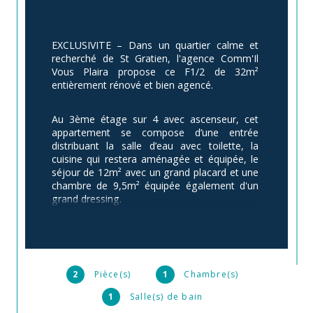
EXCLUSIVITE – Dans un quartier calme et 
recherché de St Gratien, l'agence Comm'Il 
Vous Plaira propose ce F1/2 de 32m² 
entièrement rénové et bien agencé. 
Au 3ème étage sur 4 avec ascenseur, cet 
appartement se compose d’une entrée 
distribuant la salle d’eau avec toilette, la 
cuisine qui restera aménagée et équipée, le 
séjour de 12m² avec un grand placard et une 
chambre de 9,5m² équipée également d'un 
grand dressing. 
Les deux pièces peuvent être réunies pour 
former une pièce à vivre de plus de 20m². 
2
Pièce(s)
1
Chambre(s)
Une cave complète ce bien. L’appartement a 
été entièrement rénové et est en parfait état. 
1
Salle(s) de bain
Les charges s’élèvent à 110€/mois et 