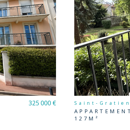
325 000 €
Saint-Gratie
APPARTEMENT
127M²
E