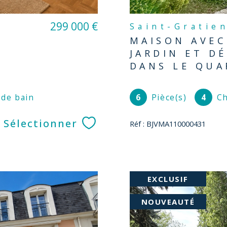
299 000 €
Saint-Gratie
MAISON AVEC
É
JARDIN ET D
DANS LE QUA
 de bain
6
Pièce(s)
4
Ch
Sélectionner
Réf : BJVMA110000431
EXCLUSIF
NOUVEAUTÉ