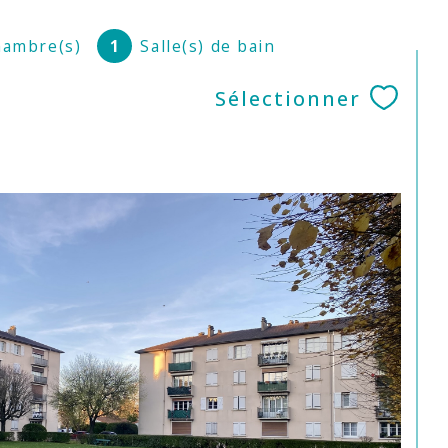
ambre(s)
1
Salle(s) de bain
Sélectionner