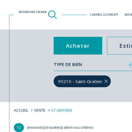
RECHERCHER UN BIEN
L'AGENCE, LE CONCEPT
NOS 
Acheter
Est
TYPE DE BIEN
de l'ancien
95210 - Saint-Gratien
ACCUEIL
VENTE
ST GRATIEN
12
annonce(s) trouvée(s) selon vos critères