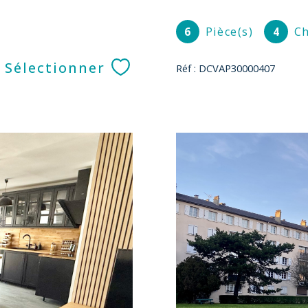
6
Pièce(s)
4
Ch
Sélectionner
Réf : DCVAP30000407