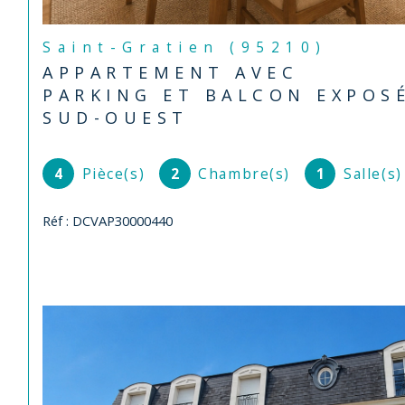
Saint-Gratien (95210)
APPARTEMENT AVEC
PARKING ET BALCON EXPOS
SUD-OUEST
4
Pièce(s)
2
Chambre(s)
1
Salle(s)
Réf : DCVAP30000440