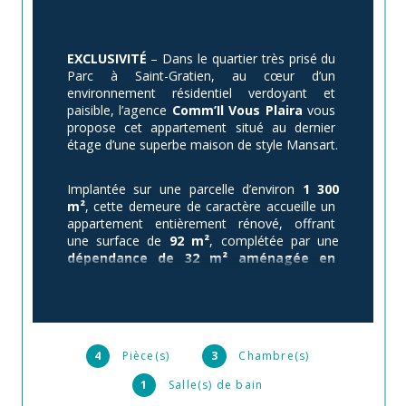
EXCLUSIVITÉ
 – Dans le quartier très prisé du 
Parc à Saint-Gratien, au cœur d’un 
environnement résidentiel verdoyant et 
paisible, l’agence 
Comm’Il Vous Plaira
 vous 
propose cet appartement situé au dernier 
étage d’une superbe maison de style Mansart.
Implantée sur une parcelle d’environ 
1 300 
m²
, cette demeure de caractère accueille un 
appartement entièrement rénové, offrant 
une surface de 
92 m²
, complétée par une 
dépendance de 32 m² aménagée en 
sous-sol avec fenêtres
, apportant de 
véritables mètres carrés habitables 
supplémentaires.
Situé au 
2ème et dernier étage, sans 
4
Pièce(s)
3
Chambre(s)
ascenseur
, au bout d’une impasse et 
sans 
1
Salle(s) de bain
vis-à-vis
, l’appartement bénéficie d’un calme 
absolu et d’une belle luminosité. La pièce de 