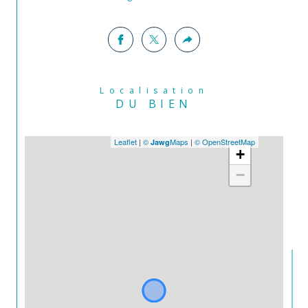
demeure de caractère, séduira les amateurs 
d’authenticité à la recherche de calme et 
d’espace, dans un cadre de vie privilégié. 
Il 
représente un compromis idéal entre 
appartement et maison. 
À découvrir 
sans tarder !
Localisation
DU BIEN
Pour une visite ou plus de précisions, 
contactez 
Jane Bartoli
 de l’agence 
Comm’Il 
Vous Plaira Enghien
 au 
06 13 04 09 18
.
Leaflet
|
©
Maps
|
© OpenStreetMap
Jawg
+
Annonce proposée par un agent commercial
−