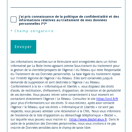
j'ai pris connaissance de la politique de confidentialité et des
informations relatives au traitement de mes données
personnelles (*)*
* Champ obligatoire
Envoyer
Les informations recueillies sur ce formulaire sont enregistrées dans un fichier
informatisé par La Boite Immo agissant comme Sous-traitant du traitement pour
la gestion de la clientèle/prospects de l'Agence / du Réseau qui reste Responsable
du Traitement de vos Données personnelles. La base légale du traitement repose
sur l'intérêt légitime de l'Agence / du Réseau. Elles sont conservées jusqu'à
demande de suppression et sont destinées à l'Agence / au Réseau.
Conformément à la loi « informatique et libertés », vous disposez des droits
d’accès, de rectification, d’effacement, d’opposition, de limitation et de portabilité
de vos données. Vous pouvez retirer votre consentement à tout moment en
contactant directement l’Agence / Le Réseau. Consultez le site
https://cnil.fr/fr
pour plus d’informations sur vos droits. Si vous estimez, après avoir contacté
l'Agence / le Réseau, que vos droits « Informatique et Libertés » ne sont pas
respectés, vous pouvez adresser une réclamation à la CNIL. Nous vous informons
de l’existence de la liste d'opposition au démarchage téléphonique « Bloctel »,
sur laquelle vous pouvez vous inscrire ici :
https://www.bloctel.gouv.fr
. Dans le
cadre de la protection des Données personnelles, nous vous invitons à ne pas
inscrire de Données sensibles dans le champ de saisie libre.