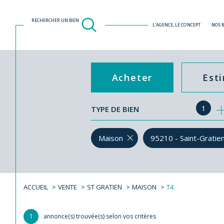
RECHERCHER UN BIEN
L'AGENCE, LE CONCEPT
NOS 
Acheter
Est
1
TYPE DE BIEN
de l'ancien
Maison
95210 - Saint-Gratie
ACCUEIL
VENTE
ST GRATIEN
MAISON
T4
1
annonce(s) trouvée(s) selon vos critères