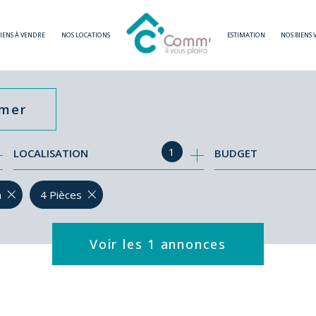
BIENS À VENDRE
NOS LOCATIONS
ESTIMATION
NOS BIENS
imer
1
LOCALISATION
BUDGET
n
4 Pièces
Voir les
1
annonces