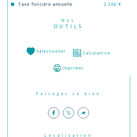
Taxe foncière annuelle
2 206 €
Pour une visite ou plus de précisions, 
contactez 
Jane Bartoli
 de l’agence 
Comm’Il 
Vous Plaira Enghien
 au 
06 13 04 09 18
.
Nos
OUTILS
Annonce proposée par un agent commercial
Sélectionner
Calculatrice
Imprimer
Partager ce bien
Localisation