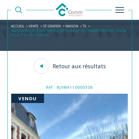
ACCUEIL
VENTE
ST GRATIEN
MAISON
T5
MAISON BOURGEOISE NAPOLEON III PLEINE DE CHARME PROCHE CENTRE
VILLE ET LAC D ENGHIEN
Retour aux résultats
Réf : BJVMA110000308
VENDU