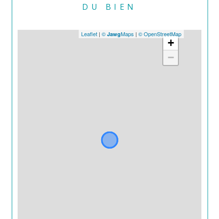
DU BIEN
Leaflet
|
©
Maps
|
© OpenStreetMap
Jawg
+
−