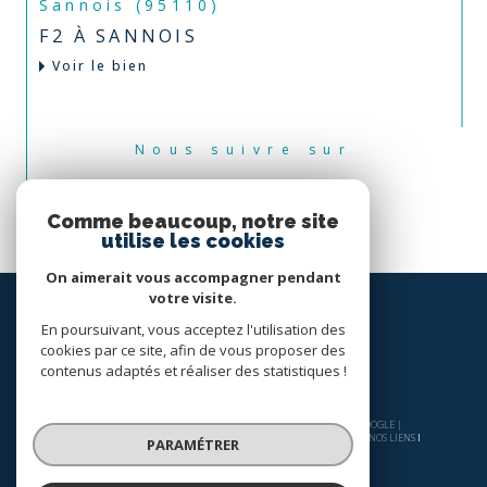
Sannois (95110)
F2 À SANNOIS
Voir le bien
Nous suivre sur
Comme beaucoup, notre site
utilise les cookies
On aimerait vous accompagner pendant
votre visite.
En poursuivant, vous acceptez l'utilisation des
cookies par ce site, afin de vous proposer des
contenus adaptés et réaliser des statistiques !
© 2026 | TOUS DROITS RÉSERVÉS | TRADUCTION POWERED BY GOOGLE |
NOS HONORAIRES
PLAN DU SITE
MENTIONS LÉGALES
ADMIN
NOS LIENS
PARAMÉTRER
POLITIQUE RGPD
COOKIES