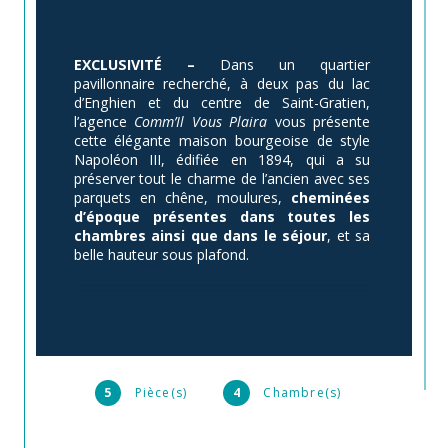
EXCLUSIVITÉ –
 Dans un quartier 
pavillonnaire recherché, à deux pas du lac 
d’Enghien et du centre de Saint-Gratien, 
l’agence 
Comm’Il Vous Plaira
 vous présente 
cette élégante maison bourgeoise de style 
Napoléon III, édifiée en 1894, qui a su 
préserver tout le charme de l’ancien avec ses 
parquets en chêne, moulures, 
cheminées 
d’époque présentes dans toutes les 
chambres ainsi que dans le séjour
, et sa 
belle hauteur sous plafond.
D’une surface d’environ 115 m² habitables, 
elle offre des volumes équilibrés et une 
distribution harmonieuse. Le rez-de-chaussée 
accueille un espace de vie traversant de 
39m2 avec cuisine ouverte et coin repas.
5
Pièce(s)
4
Chambre(s)
Les deux étages, parfaitement symétriques, 
disposent chacun de deux grandes chambres 