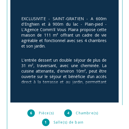
EXCLUSIVITE - SAINT-GRATIEN - A 600m 
d'Enghien et à 900m du lac - Plain-pied - 
L'Agence Comm'il Vous Plaira propose cette 
maison de 111 m² offrant un cadre de vie 
agréable et fonctionnel avec ses 4 chambres 
et son jardin.
L'entrée dessert un double séjour de plus de 
31 m², traversant, avec une cheminée. La 
cuisine attenante, d'environ 10m², peut être 
ouverte sur le séjour et bénéficie d’un accès 
direct à la terrasse et au jardin, permettant 
de profiter pleinement des beaux jours.
Grâce à une extension, cette maison propose 
aujourd’hui quatre chambres, une salle de 
bain et une salle d’eau, un grand dressing et 
6
Pièce(s)
4
Chambre(s)
un patio à végétaliser.
1
Salle(s) de bain
Le jardin, sans vis-à-vis, offre un bel espace 
extérieur ainsi qu’un abri de jardin pour un 