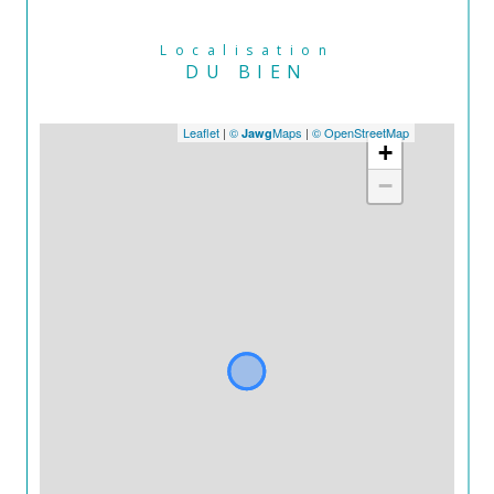
Localisation
DU BIEN
Leaflet
|
©
Maps
|
© OpenStreetMap
Jawg
+
−