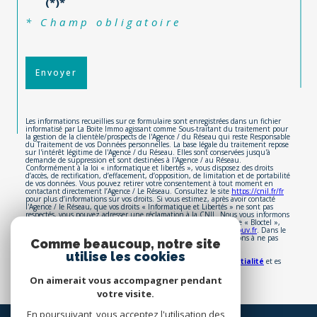
au traitement de mes données personnelles
(*)*
* Champ obligatoire
Envoyer
Les informations recueillies sur ce formulaire sont enregistrées dans un fichier
informatisé par La Boite Immo agissant comme Sous-traitant du traitement pour
la gestion de la clientèle/prospects de l'Agence / du Réseau qui reste Responsable
du Traitement de vos Données personnelles. La base légale du traitement repose
sur l'intérêt légitime de l'Agence / du Réseau. Elles sont conservées jusqu'à
demande de suppression et sont destinées à l'Agence / au Réseau.
Conformément à la loi « informatique et libertés », vous disposez des droits
d’accès, de rectification, d’effacement, d’opposition, de limitation et de portabilité
de vos données. Vous pouvez retirer votre consentement à tout moment en
contactant directement l’Agence / Le Réseau. Consultez le site
https://cnil.fr/fr
pour plus d’informations sur vos droits. Si vous estimez, après avoir contacté
l'Agence / le Réseau, que vos droits « Informatique et Libertés » ne sont pas
respectés, vous pouvez adresser une réclamation à la CNIL. Nous vous informons
de l’existence de la liste d'opposition au démarchage téléphonique « Bloctel »,
Comme beaucoup, notre site
sur laquelle vous pouvez vous inscrire ici :
https://www.bloctel.gouv.fr
. Dans le
cadre de la protection des Données personnelles, nous vous invitons à ne pas
utilise les cookies
inscrire de Données sensibles dans le champ de saisie libre.
Ce site est protégé par reCAPTCHA, les
Politiques de Confidentialité
et es
On aimerait vous accompagner pendant
Conditions d'utilisation
de Google s'appliquent.
votre visite.
En poursuivant, vous acceptez l'utilisation des