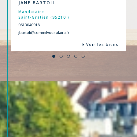
JANE BARTOLI
Mandataire
Saint-Gratien (95210 )
0613040918
jbartoli@commilvousplaira.fr
Voir les biens