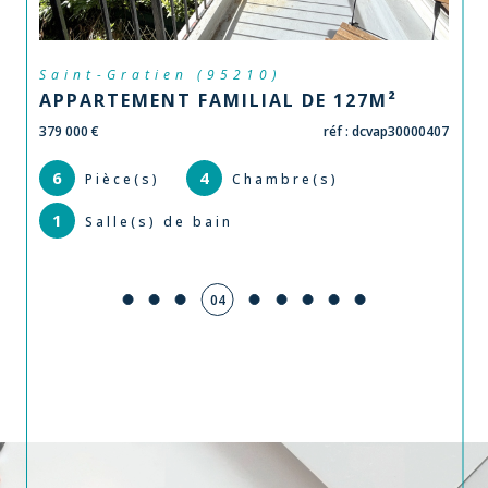
Épinay-sur-Seine (93800)
7M²
APPARTEMENT - T3 - EPINAY SUR S
/ ORMESSON
cvap30000407
167 000 €
réf : frvap13
3
2
Pièce(s)
Chambre(s)
1
Salle(s) de bain
05