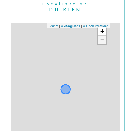
Localisation
DU BIEN
Leaflet
|
©
Maps
|
© OpenStreetMap
Jawg
+
−