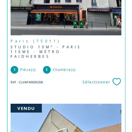
Paris (75011)
STUDIO 10M² - PARIS
11EME - MÉTRO
FAIDHERBES
1
Pièce(s)
1
Chambre(s)
Sélectionner
Réf : CLVAP40000268
VENDU