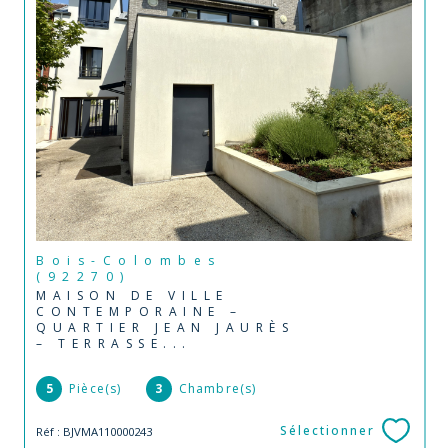
Bois-Colombes
(92270)
MAISON DE VILLE
CONTEMPORAINE –
QUARTIER JEAN JAURÈS
– TERRASSE...
5
Pièce(s)
3
Chambre(s)
Sélectionner
Réf : BJVMA110000243