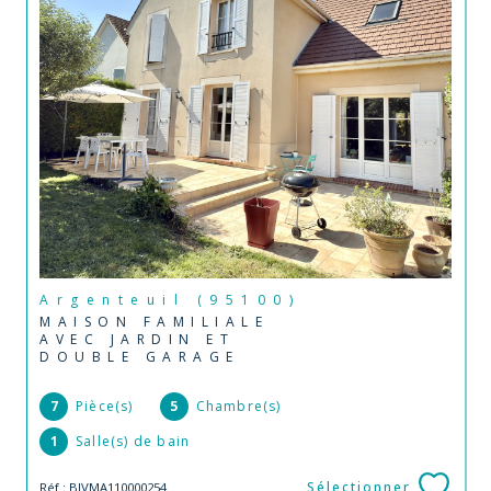
Argenteuil (95100)
MAISON FAMILIALE
AVEC JARDIN ET
DOUBLE GARAGE
7
Pièce(s)
5
Chambre(s)
1
Salle(s) de bain
Sélectionner
Réf : BJVMA110000254