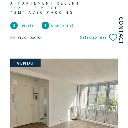
APPARTEMENT RÉCENT
2021 - 2 PIÈCES -
43M² AVEC PARKING
CONTACT
2
Pièce(s)
1
Chambre(s)
Sélectionner
Réf : CLVAP40000251
VENDU