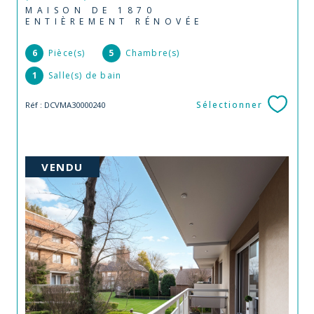
MAISON DE 1870
ENTIÈREMENT RÉNOVÉE
6
Pièce(s)
5
Chambre(s)
1
Salle(s) de bain
Sélectionner
Réf : DCVMA30000240
VENDU