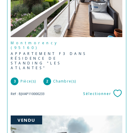
Montmorency
(95160)
APPARTEMENT F3 DANS
RÉSIDENCE DE
STANDING "LES
ATLANTES"
3
Pièce(s)
2
Chambre(s)
Sélectionner
Réf : BJVAP110000233
VENDU