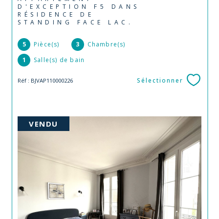
D'EXCEPTION F5 DANS
RÉSIDENCE DE
STANDING FACE LAC.
5
Pièce(s)
3
Chambre(s)
1
Salle(s) de bain
Sélectionner
Réf : BJVAP110000226
VENDU