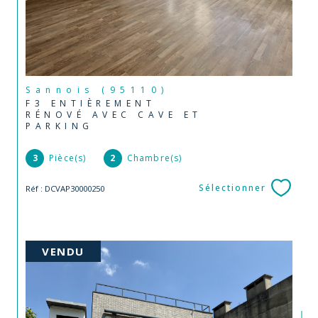
Sannois (95110)
F3 ENTIÈREMENT
RÉNOVÉ AVEC CAVE ET
PARKING
3
Pièce(s)
2
Chambre(s)
Sélectionner
Réf : DCVAP30000250
VENDU