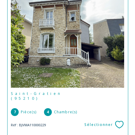
Saint-Gratien
(95210)
7
Pièce(s)
4
Chambre(s)
Sélectionner
Réf : BJVMA110000229