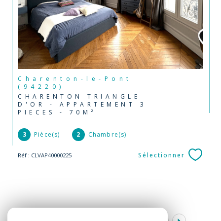
Charenton-le-Pont
(94220)
CHARENTON TRIANGLE
D'OR - APPARTEMENT 3
PIECES - 70M²
3
Pièce(s)
2
Chambre(s)
Sélectionner
Réf : CLVAP40000225
1
2
3
4
5
...
14