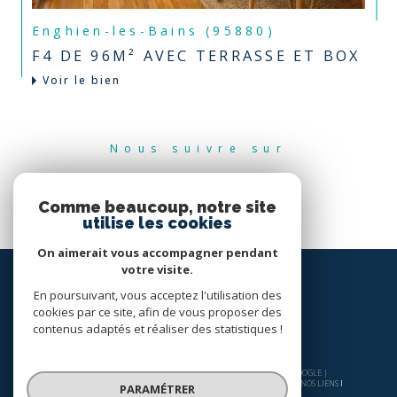
Enghien-les-Bains (95880)
F4 DE 96M² AVEC TERRASSE ET BOX
Voir le bien
Nous suivre sur
Comme beaucoup, notre site
utilise les cookies
On aimerait vous accompagner pendant
votre visite.
En poursuivant, vous acceptez l'utilisation des
cookies par ce site, afin de vous proposer des
contenus adaptés et réaliser des statistiques !
© 2026 | TOUS DROITS RÉSERVÉS | TRADUCTION POWERED BY GOOGLE |
NOS HONORAIRES
PLAN DU SITE
MENTIONS LÉGALES
ADMIN
NOS LIENS
PARAMÉTRER
POLITIQUE RGPD
COOKIES