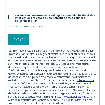
j'ai pris connaissance de la politique de confidentialité et des
informations relatives au traitement de mes données
personnelles (*)*
* Champ obligatoire
Envoyer
Les informations recueillies sur ce formulaire sont enregistrées dans un fichier
informatisé par La Boite Immo agissant comme Sous-traitant du traitement pour
la gestion de la clientèle/prospects de l'Agence / du Réseau qui reste Responsable
du Traitement de vos Données personnelles. La base légale du traitement repose
sur l'intérêt légitime de l'Agence / du Réseau. Elles sont conservées jusqu'à
demande de suppression et sont destinées à l'Agence / au Réseau.
Conformément à la loi « informatique et libertés », vous disposez des droits
d’accès, de rectification, d’effacement, d’opposition, de limitation et de portabilité
de vos données. Vous pouvez retirer votre consentement à tout moment en
contactant directement l’Agence / Le Réseau. Consultez le site
https://cnil.fr/fr
pour plus d’informations sur vos droits. Si vous estimez, après avoir contacté
l'Agence / le Réseau, que vos droits « Informatique et Libertés » ne sont pas
respectés, vous pouvez adresser une réclamation à la CNIL. Nous vous informons
de l’existence de la liste d'opposition au démarchage téléphonique « Bloctel »,
sur laquelle vous pouvez vous inscrire ici :
https://www.bloctel.gouv.fr
. Dans le
cadre de la protection des Données personnelles, nous vous invitons à ne pas
inscrire de Données sensibles dans le champ de saisie libre.