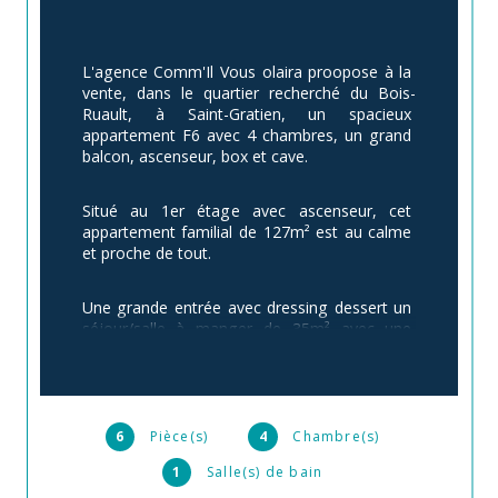
L'agence Comm'Il Vous olaira proopose à la 
vente, dans le quartier recherché du Bois-
Ruault, à Saint-Gratien, un spacieux 
appartement F6 avec 4 chambres, un grand 
balcon, ascenseur, box et cave.
Situé au 1er étage avec ascenseur, cet 
appartement familial de 127m² est au calme 
et proche de tout.
Une grande entrée avec dressing dessert un 
séjour/salle à manger de 35m² avec une 
grande baie vitrée donnant sur le balcon 
exposé sud-ouest donnant sur les jardins.
La cuisine indépendante avec espace repas 
6
Pièce(s)
4
Chambre(s)
et de nombreux rangements restera 
entièrement équipée. Vous apprécierez 
1
Salle(s) de bain
également l'espace buanderie et le dressing 