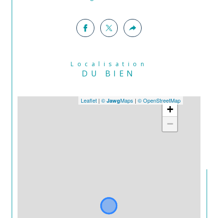
Localisation
DU BIEN
Leaflet
|
©
Maps
|
© OpenStreetMap
Jawg
+
−