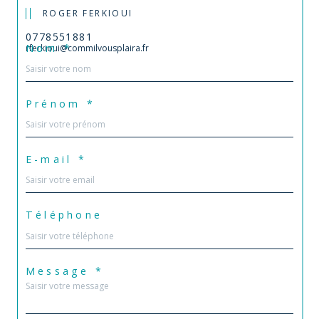
ROGER FERKIOUI
0778551881
Nom *
rferkioui@commilvousplaira.fr
Prénom *
E-mail *
Téléphone
Message *