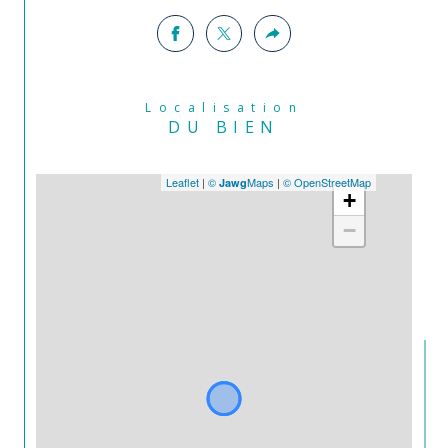
Localisation
DU BIEN
Leaflet
|
©
Maps
|
© OpenStreetMap
Jawg
+
−