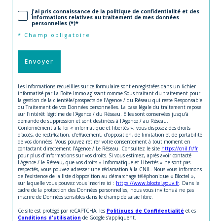
j'ai pris connaissance de la politique de confidentialité et des
informations relatives au traitement de mes données
personnelles (*)*
* Champ obligatoire
Envoyer
Les informations recueillies sur ce formulaire sont enregistrées dans un fichier
informatisé par La Boite Immo agissant comme Sous-traitant du traitement pour
la gestion de la clientèle/prospects de l'Agence / du Réseau qui reste Responsable
du Traitement de vos Données personnelles. La base légale du traitement repose
sur l'intérêt légitime de l'Agence / du Réseau. Elles sont conservées jusqu'à
demande de suppression et sont destinées à l'Agence / au Réseau.
Conformément à la loi « informatique et libertés », vous disposez des droits
d’accès, de rectification, d’effacement, d’opposition, de limitation et de portabilité
de vos données. Vous pouvez retirer votre consentement à tout moment en
contactant directement l’Agence / Le Réseau. Consultez le site
https://cnil.fr/fr
pour plus d’informations sur vos droits. Si vous estimez, après avoir contacté
l'Agence / le Réseau, que vos droits « Informatique et Libertés » ne sont pas
respectés, vous pouvez adresser une réclamation à la CNIL. Nous vous informons
de l’existence de la liste d'opposition au démarchage téléphonique « Bloctel »,
sur laquelle vous pouvez vous inscrire ici :
https://www.bloctel.gouv.fr
. Dans le
cadre de la protection des Données personnelles, nous vous invitons à ne pas
inscrire de Données sensibles dans le champ de saisie libre.
Ce site est protégé par reCAPTCHA, les
Politiques de Confidentialité
et es
Conditions d'utilisation
de Google s'appliquent.