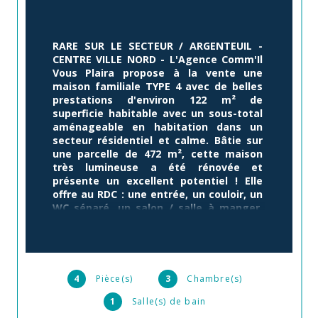
RARE SUR LE SECTEUR / ARGENTEUIL - 
CENTRE VILLE NORD - L'Agence Comm'Il 
Vous Plaira propose à la vente une 
maison familiale TYPE 4 avec de belles 
prestations d'environ 122 m² de 
superficie habitable avec un sous-total 
aménageable en habitation dans un 
secteur résidentiel et calme. 
Bâtie sur 
une parcelle de 472 m², cette maison 
très lumineuse a été rénovée et 
présente un excellent potentiel ! 
Elle 
offre au RDC : une entrée, un couloir, un 
WC séparé, un salon / salle à manger, 
une cuisine équipée et fermée (2026) 
avec une véranda (19.38 m²) qui donne 
accès et vue sur le jardin (340 m² - 
possibilité de le diviser). A l'étage : un 
palier, trois chambres et une salle de 
4
Pièce(s)
3
Chambre(s)
bains + WC. 
Le sous-sol total est 
1
Salle(s) de bain
aménageable avec de nombreux 
aménagements effectués qui ajoutent 