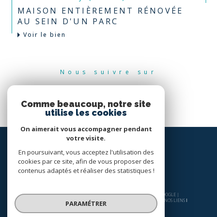
MAISON ENTIÈREMENT RÉNOVÉE
AU SEIN D'UN PARC
Voir le bien
Nous suivre sur
Comme beaucoup, notre site
utilise les cookies
On aimerait vous accompagner pendant
votre visite.
En poursuivant, vous acceptez l'utilisation des
cookies par ce site, afin de vous proposer des
contenus adaptés et réaliser des statistiques !
© 2026 | TOUS DROITS RÉSERVÉS | TRADUCTION POWERED BY GOOGLE |
NOS HONORAIRES
PLAN DU SITE
MENTIONS LÉGALES
ADMIN
NOS LIENS
PARAMÉTRER
POLITIQUE RGPD
COOKIES