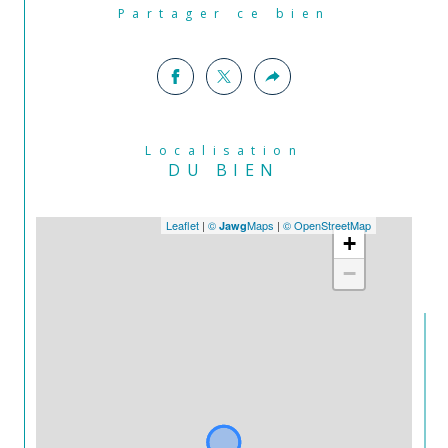
Partager ce bien
Localisation
DU BIEN
Leaflet
|
©
Maps
|
© OpenStreetMap
Jawg
+
−