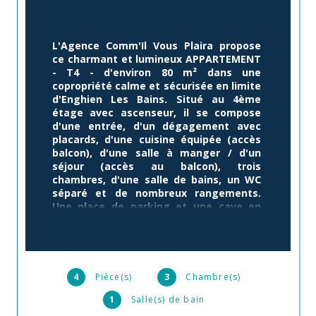
L'Agence Comm'Il Vous Plaira propose 
ce charmant et lumineux APPARTEMENT 
- T4 - d'environ 80 m² dans une 
copropriété calme et sécurisée en limite 
d'Enghien Les Bains. Situé au 4ème 
étage avec ascenseur, il se compose 
d'une entrée, d'un dégagement avec 
placards, d'une cuisine équipée (accès 
balcon), d'une salle à manger / d'un 
séjour (accès au balcon), trois 
chambres, d'une salle de bains, un WC 
séparé et de nombreux rangements. 
Une place de parking et une cave en 
sous-sol complètent ce bien. Idéal pour 
une première acquisition ou un 
investissement.  La résidence, avec 
gardien, est bien entretenue, pas de 
travaux à prévoir à ce jour.  Le lac 
4
Pièce(s)
3
Chambre(s)
d'Enghien est à 8 minutes à pied et ses 
1
Salle(s) de bain
commerces ainsi que la gare de la Barre 
Ormesson (Ligne H) se situent à moins 