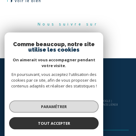
Voir le bien
Nous suivre sur
Comme beaucoup, notre site
utilise les cookies
On aimerait vous accompagner pendant
votre visite.
En poursuivant, vous acceptez l'utilisation des
cookies par ce site, afin de vous proposer des
contenus adaptés et réaliser des statistiques !
© 2026 | TOUS DROITS RÉSERVÉS | TRADUCTION POWERED BY GOOGLE |
NOS HONORAIRES
PLAN DU SITE
MENTIONS LÉGALES
ADMIN
NOS LIENS
PARAMÉTRER
POLITIQUE RGPD
COOKIES
TOUT ACCEPTER