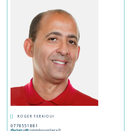
ROGER FERKIOUI
0778551881
Nom *
rferkioui@commilvousplaira.fr