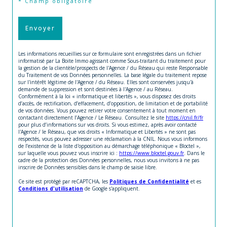
* Champ obligatoire
Envoyer
Les informations recueillies sur ce formulaire sont enregistrées dans un fichier
informatisé par La Boite Immo agissant comme Sous-traitant du traitement pour
la gestion de la clientèle/prospects de l'Agence / du Réseau qui reste Responsable
du Traitement de vos Données personnelles. La base légale du traitement repose
sur l'intérêt légitime de l'Agence / du Réseau. Elles sont conservées jusqu'à
demande de suppression et sont destinées à l'Agence / au Réseau.
Conformément à la loi « informatique et libertés », vous disposez des droits
d’accès, de rectification, d’effacement, d’opposition, de limitation et de portabilité
de vos données. Vous pouvez retirer votre consentement à tout moment en
contactant directement l’Agence / Le Réseau. Consultez le site
https://cnil.fr/fr
pour plus d’informations sur vos droits. Si vous estimez, après avoir contacté
l'Agence / le Réseau, que vos droits « Informatique et Libertés » ne sont pas
respectés, vous pouvez adresser une réclamation à la CNIL. Nous vous informons
de l’existence de la liste d'opposition au démarchage téléphonique « Bloctel »,
sur laquelle vous pouvez vous inscrire ici :
https://www.bloctel.gouv.fr
. Dans le
cadre de la protection des Données personnelles, nous vous invitons à ne pas
inscrire de Données sensibles dans le champ de saisie libre.
Ce site est protégé par reCAPTCHA, les
Politiques de Confidentialité
et es
Conditions d'utilisation
de Google s'appliquent.