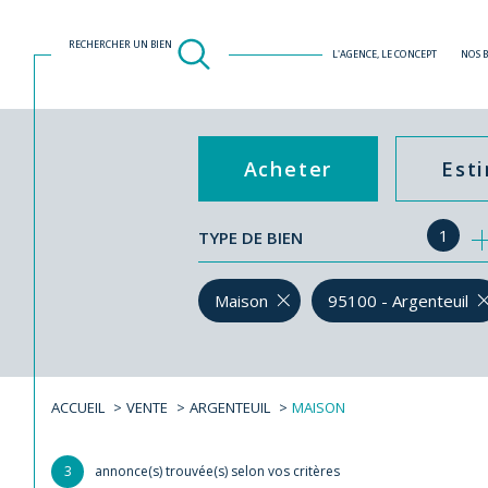
RECHERCHER UN BIEN
L'AGENCE, LE CONCEPT
NOS 
Acheter
Est
1
TYPE DE BIEN
de l'ancien
Maison
95100 - Argenteuil
ACCUEIL
VENTE
ARGENTEUIL
MAISON
3
annonce(s) trouvée(s) selon vos critères