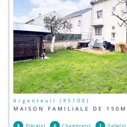
Argenteuil (95100)
MAISON FAMILIALE DE 150M
8
Pièce(s)
6
Chambre(s)
1
Salle(s)