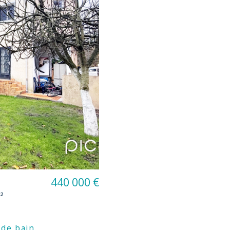
440 000 €
²
 de bain