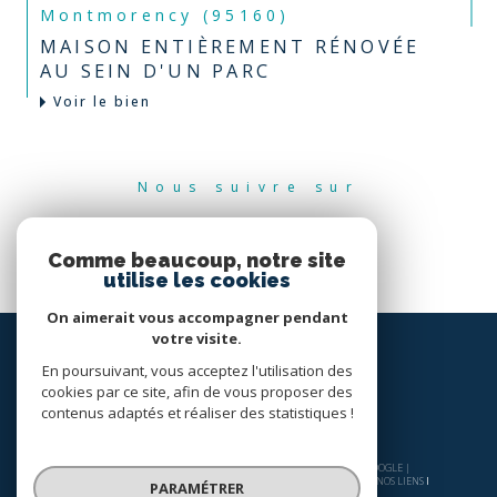
Montmorency (95160)
MAISON ENTIÈREMENT RÉNOVÉE
AU SEIN D'UN PARC
Voir le bien
Nous suivre sur
Comme beaucoup, notre site
utilise les cookies
On aimerait vous accompagner pendant
votre visite.
En poursuivant, vous acceptez l'utilisation des
cookies par ce site, afin de vous proposer des
contenus adaptés et réaliser des statistiques !
© 2026 | TOUS DROITS RÉSERVÉS | TRADUCTION POWERED BY GOOGLE |
NOS HONORAIRES
PLAN DU SITE
MENTIONS LÉGALES
ADMIN
NOS LIENS
PARAMÉTRER
POLITIQUE RGPD
COOKIES