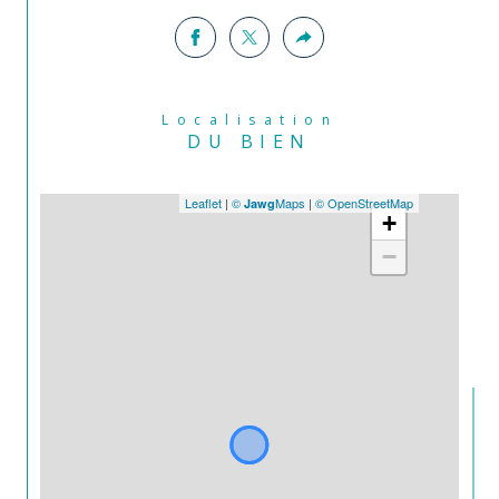
Localisation
DU BIEN
Leaflet
|
©
Maps
|
© OpenStreetMap
Jawg
+
−