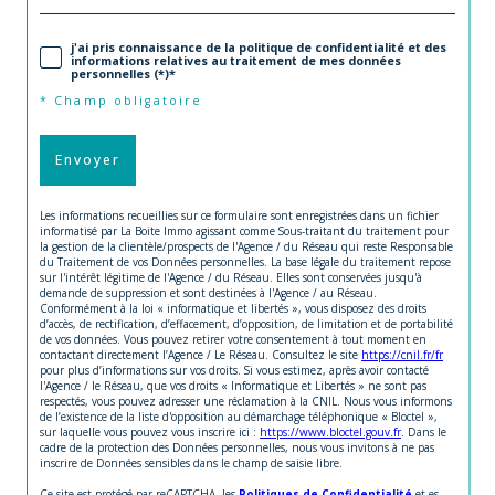
j'ai pris connaissance de la politique de confidentialité et des
informations relatives au traitement de mes données
personnelles (*)*
* Champ obligatoire
Envoyer
Les informations recueillies sur ce formulaire sont enregistrées dans un fichier
informatisé par La Boite Immo agissant comme Sous-traitant du traitement pour
la gestion de la clientèle/prospects de l'Agence / du Réseau qui reste Responsable
du Traitement de vos Données personnelles. La base légale du traitement repose
sur l'intérêt légitime de l'Agence / du Réseau. Elles sont conservées jusqu'à
demande de suppression et sont destinées à l'Agence / au Réseau.
Conformément à la loi « informatique et libertés », vous disposez des droits
d’accès, de rectification, d’effacement, d’opposition, de limitation et de portabilité
de vos données. Vous pouvez retirer votre consentement à tout moment en
contactant directement l’Agence / Le Réseau. Consultez le site
https://cnil.fr/fr
pour plus d’informations sur vos droits. Si vous estimez, après avoir contacté
l'Agence / le Réseau, que vos droits « Informatique et Libertés » ne sont pas
respectés, vous pouvez adresser une réclamation à la CNIL. Nous vous informons
de l’existence de la liste d'opposition au démarchage téléphonique « Bloctel »,
sur laquelle vous pouvez vous inscrire ici :
https://www.bloctel.gouv.fr
. Dans le
cadre de la protection des Données personnelles, nous vous invitons à ne pas
inscrire de Données sensibles dans le champ de saisie libre.
Ce site est protégé par reCAPTCHA, les
Politiques de Confidentialité
et es