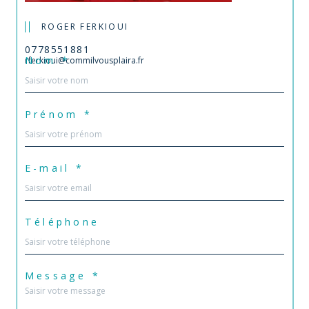
ROGER FERKIOUI
0778551881
Nom *
rferkioui@commilvousplaira.fr
Prénom *
E-mail *
Téléphone
Message *