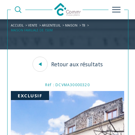
ACCUEIL
VENTE
ARGENTEUIL
MAISON
T8
MAISON FAMILIALE DE 150M
Retour aux résultats
Réf : DCVMA30000320
EXCLUSIF