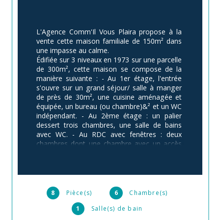
L'Agence Comm'Il Vous Plaira propose à la 
vente cette maison familiale de 150m² dans 
une impasse au calme.
Édifiée sur 3 niveaux en 1973 sur une parcelle 
de 300m², cette maison se compose de la 
manière suivante : - Au 1er étage, l'entrée 
s'ouvre sur un grand séjour/ salle à manger 
de près de 30m², une cuisine aménagée et 
équipée, un bureau (ou chambre)&² et un WC 
indépendant. - Au 2ème étage : un palier 
dessert trois chambres, une salle de bains 
avec WC. - Au RDC avec fenêtres : deux 
chambres dont une chambre avec un accès 
au jardin, une salle d’eau avec WC, un 
débarras sous les escaliers, un accès au 
garage / buanderie / rangement.
La maison a été équipée d'une pompe à 
chaleur pour le chauffage, d'un chauffe-eau 
8
Pièce(s)
6
Chambre(s)
thermodynamique pour l'eau chaude et de 
1
Salle(s) de bain
panneaux photovoltaïques. 
A l’extérieur devant et sur le côté de la 