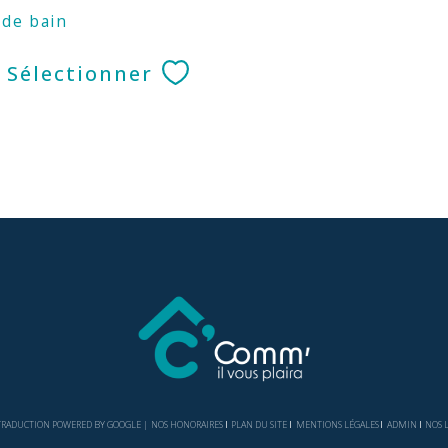
 de bain
Sélectionner
| TRADUCTION POWERED BY GOOGLE |
NOS HONORAIRES
PLAN DU SITE
MENTIONS LÉGALES
ADMIN
NOS 