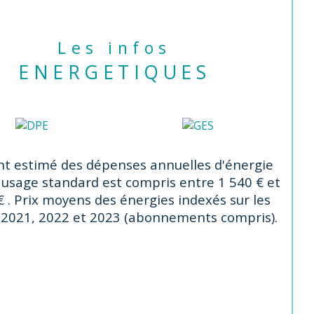
m’ il vous plaira Enghien au 06 13 04 
18.
Les infos
ENERGETIQUES
nonce proposée par un agent 
mercial
t estimé des dépenses annuelles d'énergie
 usage standard est compris entre 1 540 € et
€ . Prix moyens des énergies indexés sur les
2021, 2022 et 2023 (abonnements compris).