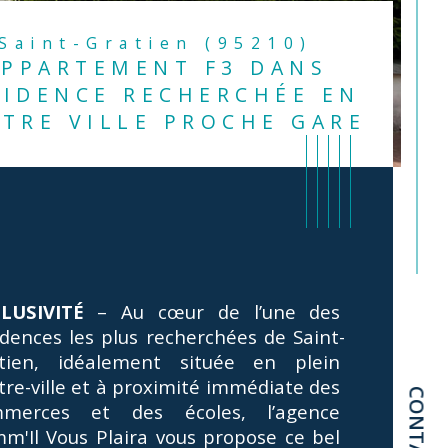
Saint-Gratien (95210)
APPARTEMENT F3 DANS
SIDENCE RECHERCHÉE EN
TRE VILLE PROCHE GARE
LUSIVITÉ
 – Au cœur de l’une des 
idences les plus recherchées de Saint-
tien, idéalement située en plein 
tre-ville et à proximité immédiate des 
CONTACT
merces et des écoles, l’agence 
istiques
Valeurs
mbre de pièces
m'Il Vous Plaira vous propose ce bel 