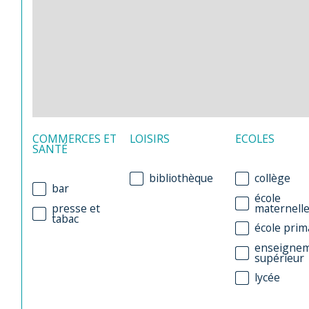
COMMERCES ET
LOISIRS
ECOLES
SANTÉ
bibliothèque
collège
bar
école
presse et
maternell
tabac
école prim
enseigne
supérieur
lycée