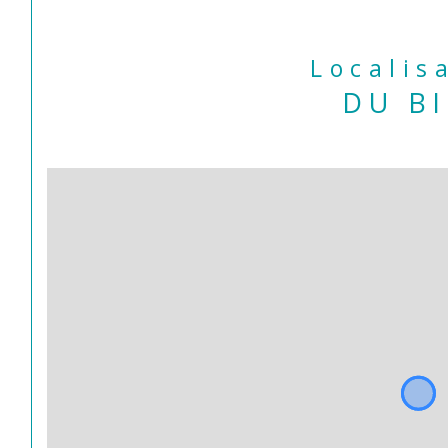
Localis
DU B