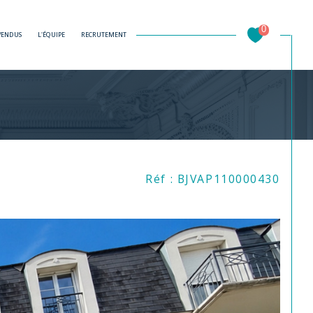
0
 VENDUS
L'ÉQUIPE
RECRUTEMENT
Filtrer
Réf : BJVAP110000430
Réinitialiser les filtres