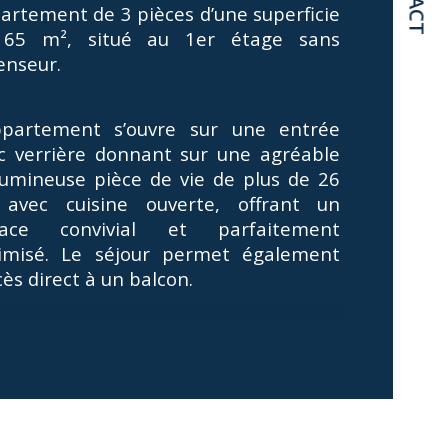
artement de 3 pièces d’une superficie 
65 m², situé au 1er étage sans 
age
enseur.
censeur
ppartement s’ouvre sur une entrée 
e
c verrière donnant sur une agréable 
lumineuse pièce de vie de plus de 26 
avec cuisine ouverte, offrant un 
pace convivial et parfaitement 
imisé. Le séjour permet également 
cès direct à un balcon.
ncienne cuisine a été intelligemment 
ménagée en un espace dressing et 
nderie, apportant un véritable 
fort de rangement au quotidien.