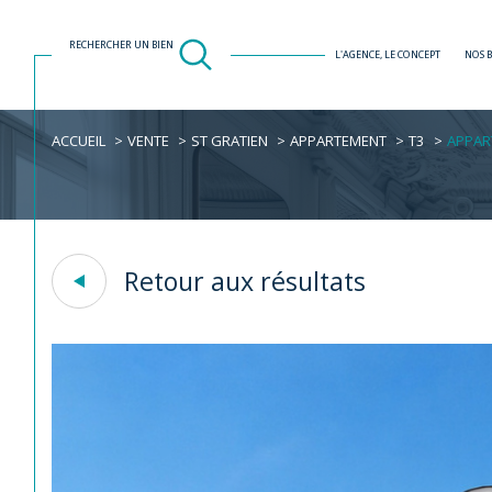
RECHERCHER UN BIEN
L'AGENCE, LE CONCEPT
NOS 
ACCUEIL
VENTE
ST GRATIEN
APPARTEMENT
T3
APPAR
Acheter
Est
1
TYPE DE BIEN
de l'ancien
Retour aux résultats
Appartement
95210 - Saint-