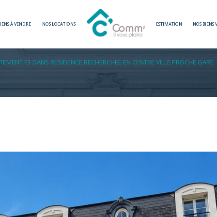
BIENS À VENDRE
NOS LOCATIONS
ESTIMATION
NOS BIENS
Voir les
3
annonces
TEMENT F3 DANS RESIDENCE RECHERCHEE EN CENTRE VILLE PROCHE GARE
imer
1
LOCALISATION
BUDGET
Gratien
3 Pièces