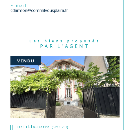
E-mail
cdarmon@commilvousplaira.fr
Les biens proposés
PAR L'AGENT
VENDU
Deuil-la-Barre (95170)