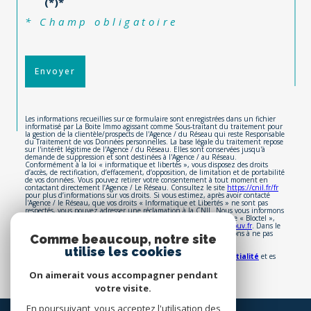
(*)*
* Champ obligatoire
Envoyer
Les informations recueillies sur ce formulaire sont enregistrées dans un fichier
informatisé par La Boite Immo agissant comme Sous-traitant du traitement pour
la gestion de la clientèle/prospects de l'Agence / du Réseau qui reste Responsable
du Traitement de vos Données personnelles. La base légale du traitement repose
sur l'intérêt légitime de l'Agence / du Réseau. Elles sont conservées jusqu'à
demande de suppression et sont destinées à l'Agence / au Réseau.
Conformément à la loi « informatique et libertés », vous disposez des droits
d’accès, de rectification, d’effacement, d’opposition, de limitation et de portabilité
de vos données. Vous pouvez retirer votre consentement à tout moment en
contactant directement l’Agence / Le Réseau. Consultez le site
https://cnil.fr/fr
pour plus d’informations sur vos droits. Si vous estimez, après avoir contacté
l'Agence / le Réseau, que vos droits « Informatique et Libertés » ne sont pas
respectés, vous pouvez adresser une réclamation à la CNIL. Nous vous informons
de l’existence de la liste d'opposition au démarchage téléphonique « Bloctel »,
sur laquelle vous pouvez vous inscrire ici :
https://www.bloctel.gouv.fr
. Dans le
Comme beaucoup, notre site
cadre de la protection des Données personnelles, nous vous invitons à ne pas
utilise les cookies
inscrire de Données sensibles dans le champ de saisie libre.
Ce site est protégé par reCAPTCHA, les
Politiques de Confidentialité
et es
Conditions d'utilisation
de Google s'appliquent.
On aimerait vous accompagner pendant
votre visite.
En poursuivant, vous acceptez l'utilisation des