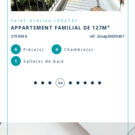
)
Épinay-sur-Seine (93800
L DE 127M²
APPARTEMENT - T3 - EPIN
/ ORMESSON
réf : dcvap30000407
167 000 €
bre(s)
3
2
Pièce(s)
Chambre
1
Salle(s) de bain
05