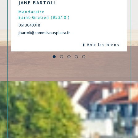
JANE BARTOLI
Mandataire
Saint-Gratien (95210 )
0613040918
jbartoli@commilvousplaira.fr
Voir les biens