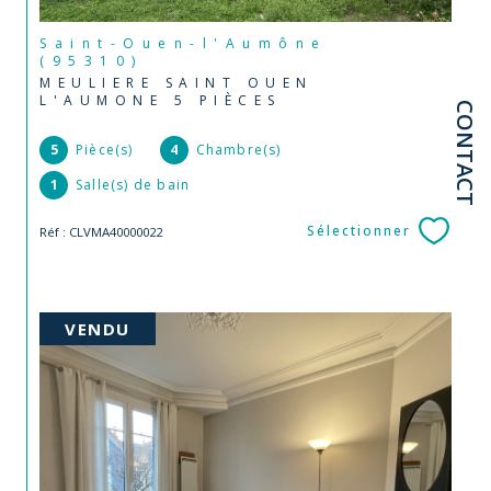
Saint-Ouen-l'Aumône
(95310)
MEULIERE SAINT OUEN
L'AUMONE 5 PIÈCES
CONTACT
5
Pièce(s)
4
Chambre(s)
1
Salle(s) de bain
Sélectionner
Réf : CLVMA40000022
VENDU