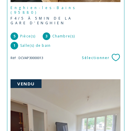
Enghien-les-Bains
(95880)
F4/5 À 5MIN DE LA
GARE D'ENGHIEN
5
Pièce(s)
3
Chambre(s)
1
Salle(s) de bain
Sélectionner
Réf : DCVAP30000013
VENDU