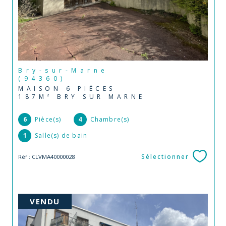
Bry-sur-Marne
(94360)
MAISON 6 PIÈCES
187M² BRY SUR MARNE
6
Pièce(s)
4
Chambre(s)
1
Salle(s) de bain
Sélectionner
Réf : CLVMA40000028
VENDU