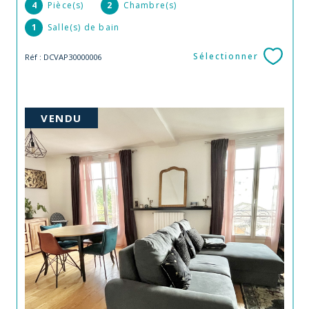
4
Pièce(s)
2
Chambre(s)
1
Salle(s) de bain
Sélectionner
Réf : DCVAP30000006
VENDU