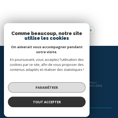
1
...
11
12
13
14
Comme beaucoup, notre site
utilise les cookies
On aimerait vous accompagner pendant
votre visite.
En poursuivant, vous acceptez l'utilisation des
cookies par ce site, afin de vous proposer des
contenus adaptés et réaliser des statistiques !
© 2026 | TOUS DROITS RÉSERVÉS | TRADUCTION POWERED BY GOOGLE |
NOS HONORAIRES
PLAN DU SITE
MENTIONS LÉGALES
ADMIN
NOS LIENS
PARAMÉTRER
POLITIQUE RGPD
COOKIES
TOUT ACCEPTER