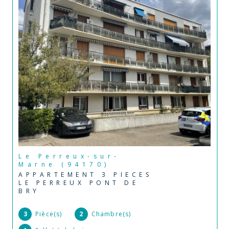
Le Perreux-sur-
Marne (94170)
APPARTEMENT 3 PIECES
LE PERREUX PONT DE
BRY
3
Pièce(s)
2
Chambre(s)