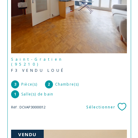
Saint-Gratien
(95210)
F3 VENDU LOUÉ
3
Pièce(s)
2
Chambre(s)
1
Salle(s) de bain
Sélectionner
Réf : DCVAP30000012
VENDU