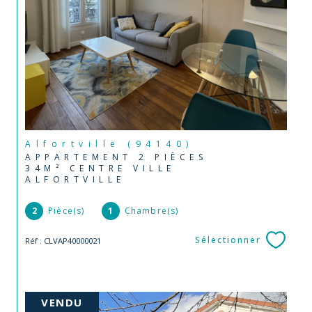
Alfortville (94140)
APPARTEMENT 2 PIÈCES
34M² CENTRE VILLE
ALFORTVILLE
2
Pièce(s)
1
Chambre(s)
Sélectionner
Réf : CLVAP40000021
VENDU