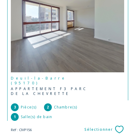
Deuil-la-Barre
(95170)
APPARTEMENT F3 PARC
DE LA CHEVRETTE
3
Pièce(s)
2
Chambre(s)
1
Salle(s) de bain
Sélectionner
Réf : CIVP156