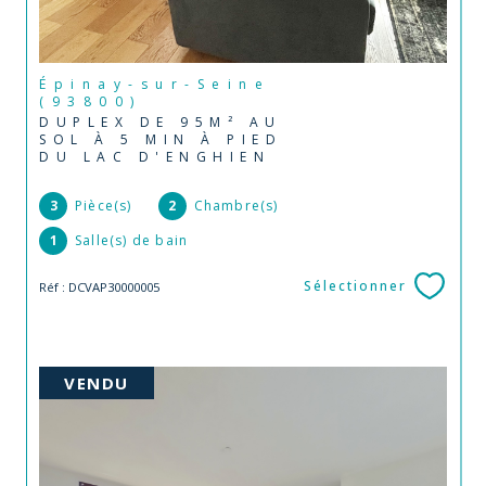
Épinay-sur-Seine
(93800)
DUPLEX DE 95M² AU
SOL À 5 MIN À PIED
DU LAC D'ENGHIEN
3
Pièce(s)
2
Chambre(s)
1
Salle(s) de bain
Sélectionner
Réf : DCVAP30000005
VENDU