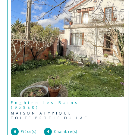
Enghien-les-Bains
(95880)
MAISON ATYPIQUE
TOUTE PROCHE DU LAC
6
Pièce(s)
4
Chambre(s)